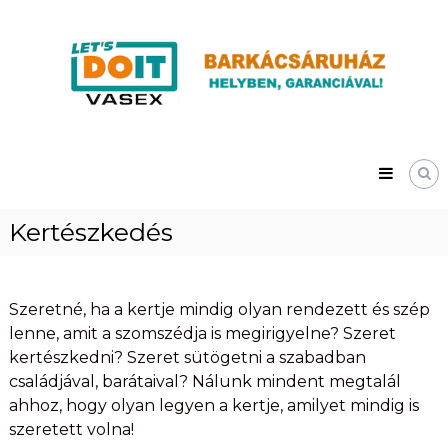
Skip
Vasex
to
–
content
LET’S
DOIT
Kertészkedés
Szeretné, ha a kertje mindig olyan rendezett és szép
lenne, amit a szomszédja is megirigyelne? Szeret
kertészkedni? Szeret sütögetni a szabadban
családjával, barátaival? Nálunk mindent megtalál
ahhoz, hogy olyan legyen a kertje, amilyet mindig is
szeretett volna!