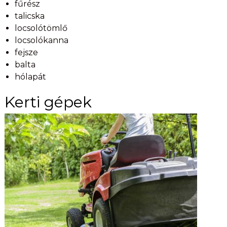
fűrész
talicska
locsolótömlő
locsolókanna
fejsze
balta
hólapát
Kerti gépek