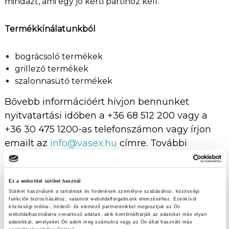
mindazt, ami egy jó kerti partihoz kell.
Termékkínálatunkból
bográcsoló termékek
grillező termékek
szalonnasütő termékek
Bővebb információért hívjon bennünket
nyitvatartási időben a +36 68 512 200 vagy a
+36 30 475 1200-as telefonszámon vagy írjon
emailt az
info@vasex.hu
címre. További
elérhetőségek
ide kattintva
.
Nyitvatartás
Ez a weboldal sütiket használ
Sütiket használunk a tartalmak és hirdetések személyre szabásához, közösségi
Hétfőtől-péntekig: 07:00 – 17:00
funkciók biztosításához, valamint weboldalforgalmunk elemzéséhez. Ezenkívül
közösségi média-, hirdető- és elemező partnereinkkel megosztjuk az Ön
Szombat: 07:00 – 16:00
weboldalhasználatra vonatkozó adatait, akik kombinálhatják az adatokat más olyan
Vasárnap: zárva
adatokkal, amelyeket Ön adott meg számukra vagy az Ön által használt más