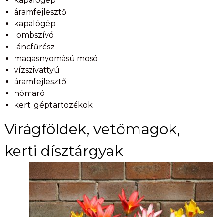
kapálógép
áramfejlesztő
kapálógép
lombszívó
láncfűrész
magasnyomású mosó
vízszivattyú
áramfejlesztő
hómaró
kerti géptartozékok
Virágföldek, vetőmagok,
kerti dísztárgyak