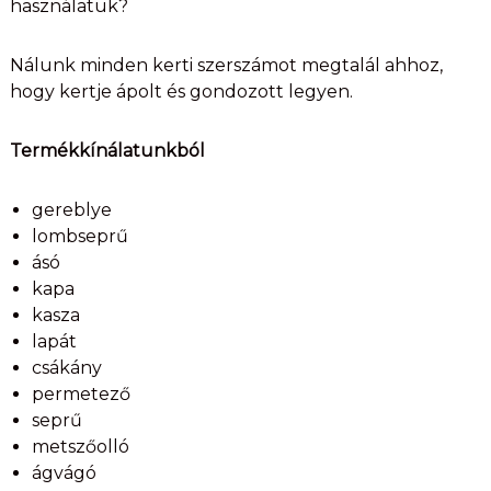
használatuk?
Nálunk minden kerti szerszámot megtalál ahhoz,
hogy kertje ápolt és gondozott legyen.
Termékkínálatunkból
gereblye
lombseprű
ásó
kapa
kasza
lapát
csákány
permetező
seprű
metszőolló
ágvágó