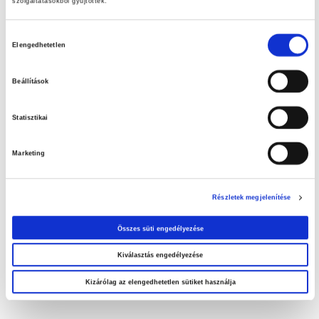
szolgáltatásokból gyűjtöttek.
Hívjon nyitvatartási időben a +36 68 512 200 vagy a
Hozzájárulás
+36 30 475 1200-as telefonszámon, keressen minket
Elengedhetetlen
kiválasztása
Skype-on, kérdezzen bármikor privát Facebook-
üzenetben!
Beállítások
Statisztikai
Marketing
Részletek megjelenítése
Összes süti engedélyezése
Jöjjön be személyesen!
Kiválasztás engedélyezése
Kizárólag az elengedhetetlen sütiket használja