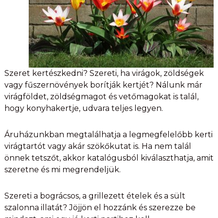
Szeret kertészkedni? Szereti, ha virágok, zöldségek
vagy fűszernövények borítják kertjét? Nálunk már
virágföldet, zöldségmagot és vetőmagokat is talál,
hogy konyhakertje, udvara teljes legyen.
Áruházunkban megtalálhatja a legmegfelelőbb kerti
virágtartót vagy akár szökőkutat is. Ha nem talál
önnek tetszőt, akkor katalógusból kiválaszthatja, amit
szeretne és mi megrendeljük.
Szereti a bográcsos, a grillezett ételek és a sült
szalonna illatát? Jöjjön el hozzánk és szerezze be