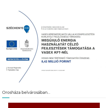
Orosháza belvárosában…