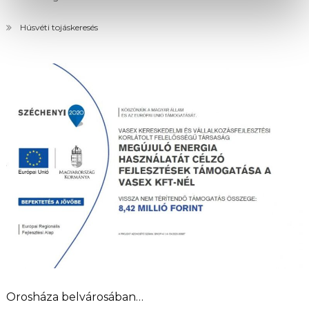
Húsvéti tojáskeresés
Orosháza belvárosában…