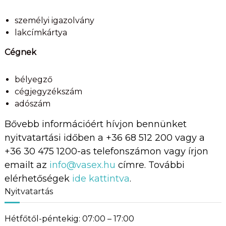
személyi igazolvány
lakcímkártya
Cégnek
bélyegző
cégjegyzékszám
adószám
Bővebb információért hívjon bennünket
nyitvatartási időben a +36 68 512 200 vagy a
+36 30 475 1200-as telefonszámon vagy írjon
emailt az
info@vasex.hu
címre. További
elérhetőségek
ide kattintva
.
Nyitvatartás
Hétfőtől-péntekig: 07:00 – 17:00