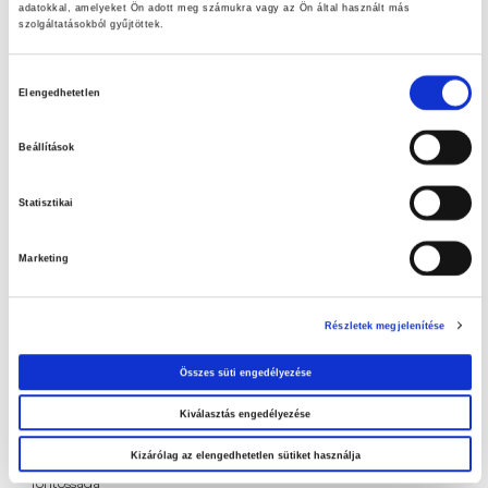
adatokkal, amelyeket Ön adott meg számukra vagy az Ön által használt más
szolgáltatásokból gyűjtöttek.
Hozzájárulás
Elengedhetetlen
kiválasztása
Beállítások
Statisztikai
Friss ajánlataink
Marketing
LET’S DOIT ajánlataink
Részletek megjelenítése
Szuperinfós ajánlataink!
Összes süti engedélyezése
Nézd meg aktuális ajánlatainkat!
Kiválasztás engedélyezése
A tiszta medence élménye – Az otthoni medence tisztításának
Kizárólag az elengedhetetlen sütiket használja
fontossága