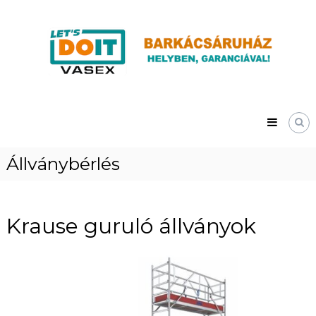
Skip
Vasex
to
–
content
LET’S
DOIT
Állványbérlés
Krause guruló állványok