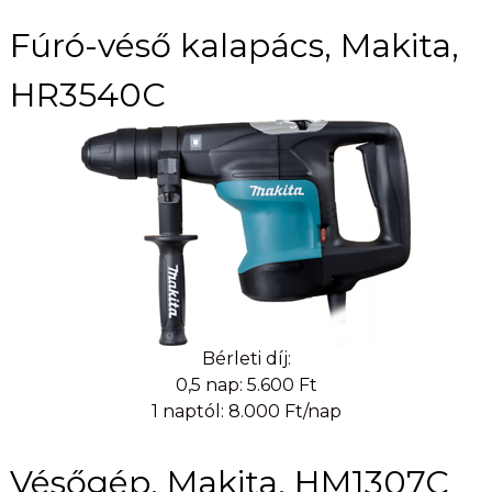
Fúró-véső kalapács, Makita,
HR3540C
Bérleti díj:
0,5 nap: 5.600 Ft
1 naptól: 8.000 Ft/nap
Vésőgép, Makita, HM1307C