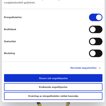
szolgáltatásokból gyűjtöttek.
Hozzájárulás
Elengedhetetlen
kiválasztása
Beállítások
Statisztikai
Marketing
Bérleti díj: 3.200 Ft/nap
Részletek megjelenítése
Nylofor kerítés 3D fogó
Összes süti engedélyezése
Kiválasztás engedélyezése
Kizárólag az elengedhetetlen sütiket használja