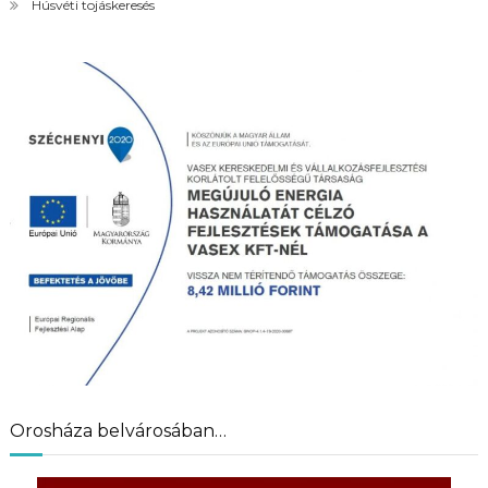
Húsvéti tojáskeresés
Orosháza belvárosában…