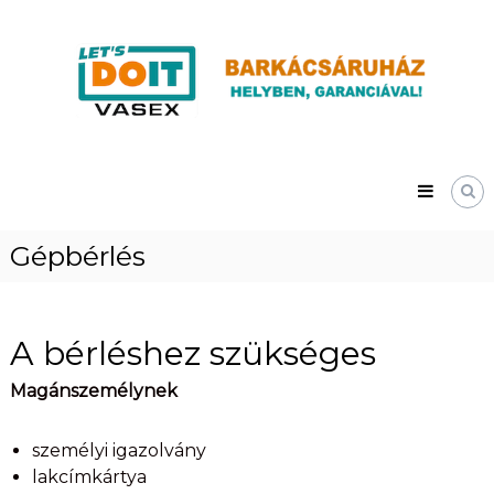
Skip
Vasex
to
–
content
LET’S
DOIT
Gépbérlés
A bérléshez szükséges
Magánszemélynek
személyi igazolvány
lakcímkártya