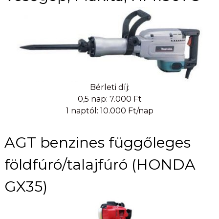
Bérleti díj:
0,5 nap: 7.000 Ft
1 naptól: 10.000 Ft/nap
AGT benzines függőleges
földfúró/talajfúró (HONDA
GX35)