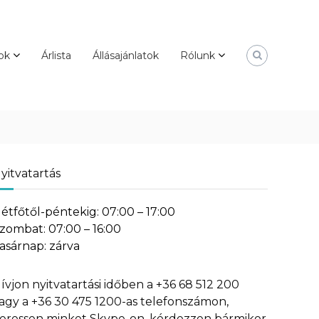
ok
Árlista
Állásajánlatok
Rólunk
yitvatartás
étfőtől-péntekig: 07:00 – 17:00
zombat: 07:00 – 16:00
asárnap: zárva
ívjon nyitvatartási időben a +36 68 512 200
agy a +36 30 475 1200-as telefonszámon,
eressen minket Skype-on, kérdezzen bármikor