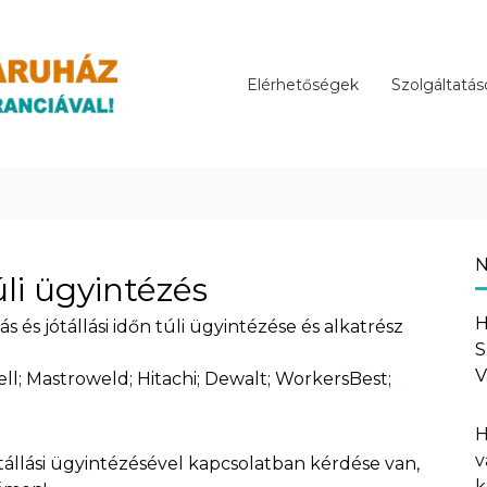
Elérhetőségek
Szolgáltatás
N
túli ügyintézés
H
 és jótállási időn túli ügyintézése és alkatrész
S
V
ll; Mastroweld; Hitachi; Dewalt; WorkersBest;
H
v
llási ügyintézésével kapcsolatban kérdése van,
k