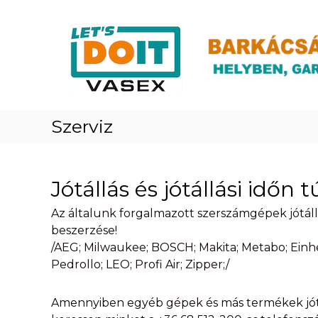
Skip
Vasex
to
–
content
LET’S
DOIT
Szerviz
Jótállás és jótállási időn 
Az általunk forgalmazott szerszámgépek jótállás
beszerzése!
/AEG; Milwaukee; BOSCH; Makita; Metabo; Einhe
Pedrollo; LEO; Profi Air; Zipper;/
Amennyiben egyéb gépek és más termékek jótá