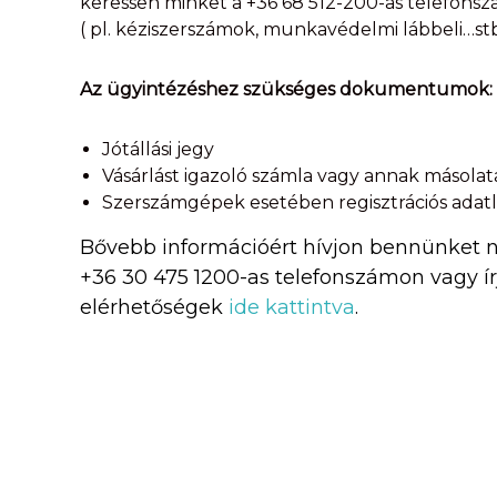
keressen minket a +36 68 512-200-as telefons
( pl. kéziszerszámok, munkavédelmi lábbeli…stb
Az ügyintézéshez szükséges dokumentumok:
Jótállási jegy
Vásárlást igazoló számla vagy annak másolata,
Szerszámgépek esetében regisztrációs adatl
Bővebb információért hívjon bennünket ny
+36 30 475 1200-as telefonszámon vagy ír
elérhetőségek
ide kattintva
.