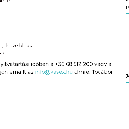
zámon!
p
.)
 illetve blokk.
ap.
itvatartási időben a +36 68 512 200 vagy a
jon emailt az
info@vasex.hu
címre. További
J