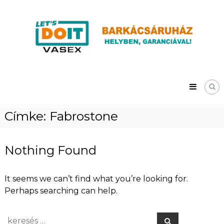
Skip
Vasex
to
–
content
LET’S
DOIT
Címke:
Fabrostone
Nothing Found
It seems we can’t find what you’re looking for.
Perhaps searching can help.
Search
Search