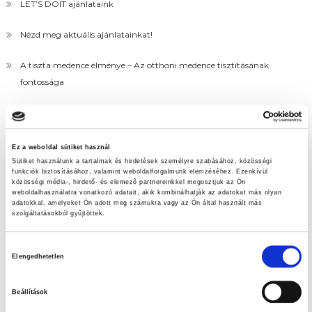
LET’S DOIT ajánlataink
Nézd meg aktuális ajánlatainkat!
A tiszta medence élménye – Az otthoni medence tisztításának
fontossága
Húsvéti tojáskeresés
Ez a weboldal sütiket használ
Sütiket használunk a tartalmak és hirdetések személyre szabásához, közösségi
funkciók biztosításához, valamint weboldalforgalmunk elemzéséhez. Ezenkívül
közösségi média-, hirdető- és elemező partnereinkkel megosztjuk az Ön
weboldalhasználatra vonatkozó adatait, akik kombinálhatják az adatokat más olyan
adatokkal, amelyeket Ön adott meg számukra vagy az Ön által használt más
szolgáltatásokból gyűjtöttek.
Hozzájárulás
Elengedhetetlen
kiválasztása
Beállítások