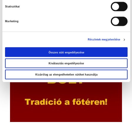
Statisztikai
Marketing
Orosháza belvárosában…
Részletek megjelenítése
Összes süti engedélyezése
Kiválasztás engedélyezése
Kizárólag az elengedhetetlen sütiket használja