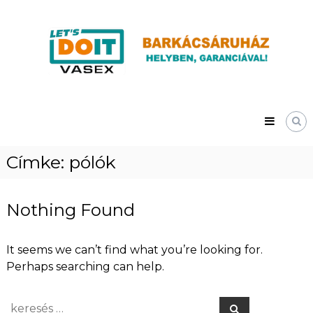
Skip
Vasex
to
–
content
LET’S
DOIT
Címke:
pólók
Nothing Found
It seems we can’t find what you’re looking for.
Perhaps searching can help.
Search
Search