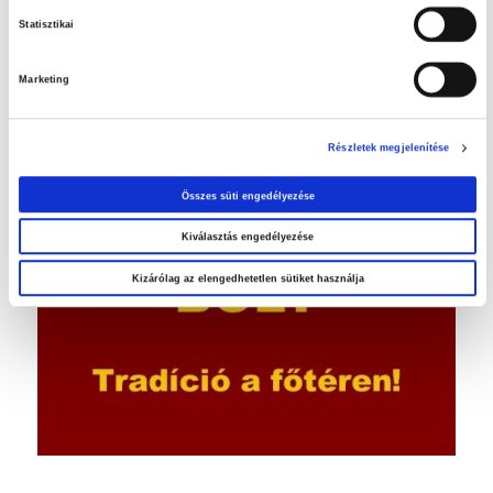
Statisztikai
Marketing
Orosháza belvárosában…
Részletek megjelenítése
Összes süti engedélyezése
Kiválasztás engedélyezése
Kizárólag az elengedhetetlen sütiket használja