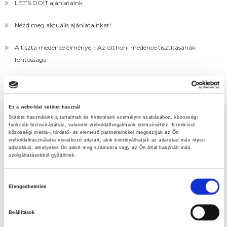
LET’S DOIT ajánlataink
Nézd meg aktuális ajánlatainkat!
A tiszta medence élménye – Az otthoni medence tisztításának
fontossága
Húsvéti tojáskeresés
Ez a weboldal sütiket használ
Sütiket használunk a tartalmak és hirdetések személyre szabásához, közösségi
funkciók biztosításához, valamint weboldalforgalmunk elemzéséhez. Ezenkívül
közösségi média-, hirdető- és elemező partnereinkkel megosztjuk az Ön
weboldalhasználatra vonatkozó adatait, akik kombinálhatják az adatokat más olyan
adatokkal, amelyeket Ön adott meg számukra vagy az Ön által használt más
szolgáltatásokból gyűjtöttek.
Hozzájárulás
Elengedhetetlen
kiválasztása
Beállítások