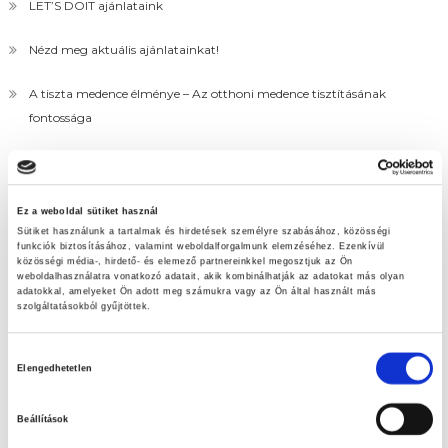
LET’S DOIT ajánlataink
Nézd meg aktuális ajánlatainkat!
A tiszta medence élménye – Az otthoni medence tisztításának
fontossága
Húsvéti tojáskeresés
Ez a weboldal sütiket használ
Sütiket használunk a tartalmak és hirdetések személyre szabásához, közösségi
funkciók biztosításához, valamint weboldalforgalmunk elemzéséhez. Ezenkívül
közösségi média-, hirdető- és elemező partnereinkkel megosztjuk az Ön
weboldalhasználatra vonatkozó adatait, akik kombinálhatják az adatokat más olyan
adatokkal, amelyeket Ön adott meg számukra vagy az Ön által használt más
szolgáltatásokból gyűjtöttek.
Hozzájárulás
Elengedhetetlen
kiválasztása
Beállítások