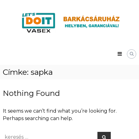
Skip
Vasex
to
–
content
LET’S
DOIT
Címke:
sapka
Nothing Found
It seems we can’t find what you’re looking for.
Perhaps searching can help.
Search
Search