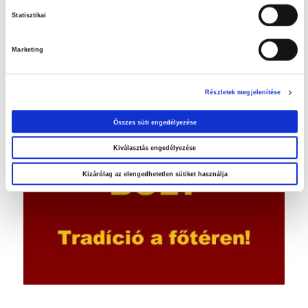
Statisztikai
Marketing
Orosháza belvárosában…
Részletek megjelenítése
Összes süti engedélyezése
Kiválasztás engedélyezése
Kizárólag az elengedhetetlen sütiket használja