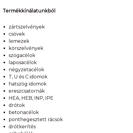
Termékkínálatunkból
zártszelvények
csövek
lemezek
körszelvények
szögacélok
laposacélok
négyzetacélok
T, U és C idomok
hatszög idomok
ereszcsatornák
HEA, HEB, INP, IPE
drótok
betonacélok
ponthegesztett rácsok
drótkerítés