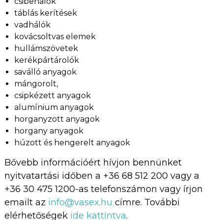
csibehálók
táblás kerítések
vadhálók
kovácsoltvas elemek
hullámszövetek
kerékpártárolók
saválló anyagok
mángorolt,
csipkézett anyagok
alumínium anyagok
horganyzott anyagok
horgany anyagok
húzott és hengerelt anyagok
Bővebb információért hívjon bennünket
nyitvatartási időben a +36 68 512 200 vagy a
+36 30 475 1200-as telefonszámon vagy írjon
emailt az
info@vasex.hu
címre. További
elérhetőségek
ide kattintva
.