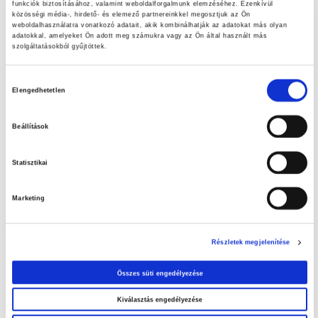
funkciók biztosításához, valamint weboldalforgalmunk elemzéséhez. Ezenkívül
közösségi média-, hirdető- és elemező partnereinkkel megosztjuk az Ön
weboldalhasználatra vonatkozó adatait, akik kombinálhatják az adatokat más olyan
adatokkal, amelyeket Ön adott meg számukra vagy az Ön által használt más
szolgáltatásokból gyűjtöttek.
Hozzájárulás
Elengedhetetlen
kiválasztása
Beállítások
Statisztikai
Marketing
Friss ajánlataink
Részletek megjelenítése
LET’S DOIT ajánlataink
Összes süti engedélyezése
Szuperinfós ajánlataink!
Kiválasztás engedélyezése