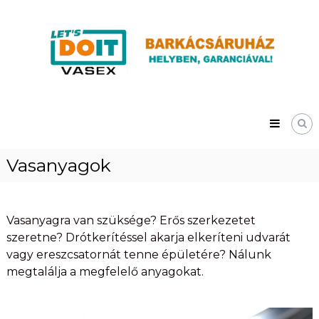
Skip
Vasex
to
–
content
LET’S
DOIT
Vasanyagok
Vasanyagra van szüksége? Erős szerkezetet
szeretne? Drótkerítéssel akarja elkeríteni udvarát
vagy ereszcsatornát tenne épületére? Nálunk
megtalálja a megfelelő anyagokat.