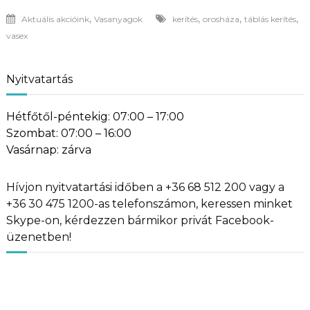
,
,
,
,
Aktuális akcióink
Vasanyagok
kerítés
orosháza
táblás kerítés
vasex
Nyitvatartás
Hétfőtől-péntekig: 07:00 – 17:00
Szombat: 07:00 – 16:00
Vasárnap: zárva
Hívjon nyitvatartási időben a +36 68 512 200 vagy a
+36 30 475 1200-as telefonszámon, keressen minket
Skype-on, kérdezzen bármikor privát Facebook-
üzenetben!