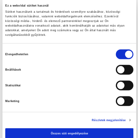
Ez a weboldal sütiket használ
Szuperinfós ajánlataink!
Sütiket használunk a tartalmak és hirdetések személyre szabásához, közösségi
funkciók biztosításához, valamint weboldalforgalmunk elemzéséhez. Ezenkívül
LET’S DOIT ajánlataink
közösségi média-, hirdető- és elemező partnereinkkel megosztjuk az Ön
weboldalhasználatra vonatkozó adatait, akik kombinálhatják az adatokat más olyan
adatokkal, amelyeket Ön adott meg számukra vagy az Ön által használt más
Nézd meg aktuális ajánlatainkat!
szolgáltatásokból gyűjtöttek.
A tiszta medence élménye – Az otthoni medence tisztításának
Hozzájárulás
Elengedhetetlen
fontossága
kiválasztása
Húsvéti tojáskeresés
Beállítások
Statisztikai
Marketing
Részletek megjelenítése
Összes süti engedélyezése