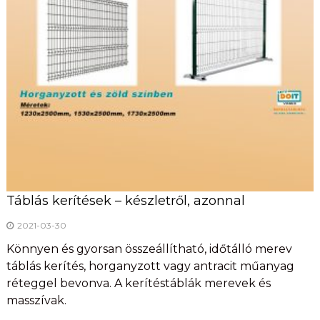
Táblás kerítések – készletről, azonnal
2021-03-30
Könnyen és gyorsan összeállítható, időtálló merev
táblás kerítés, horganyzott vagy antracit műanyag
réteggel bevonva. A kerítéstáblák merevek és
masszívak.