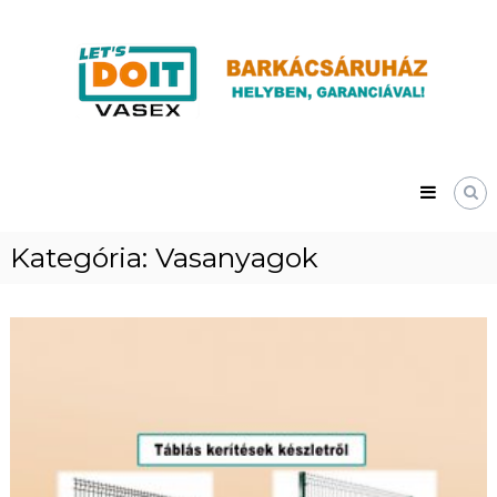
Skip
Vasex
to
–
content
LET’S
DOIT
Kategória:
Vasanyagok