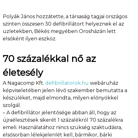
Polyák János hozzátette, a társaság tagjai országos
szinten összesen 30 defibrillátort helyeznek el az
üzletekben, Békés megyében Orosházán lett
elsőként ilyen eszköz.
70 százalékkal nő az
életesély
A Nagacomp Kft.
defibrillatorok.hu
webáruház
képviseletében jelen lévő szakember bemutatta a
készüléket, majd elmondta, milyen előnyökkel
szolgál.
– A defibrillátor jelentősége abban áll, hogy az
újraélesztések sikerét 1 százalékról 70 százalékra
emeli. Használatához nincs szükség szaktudásra,
elsősorban lélekjelenlét kell, bármikor, bárki