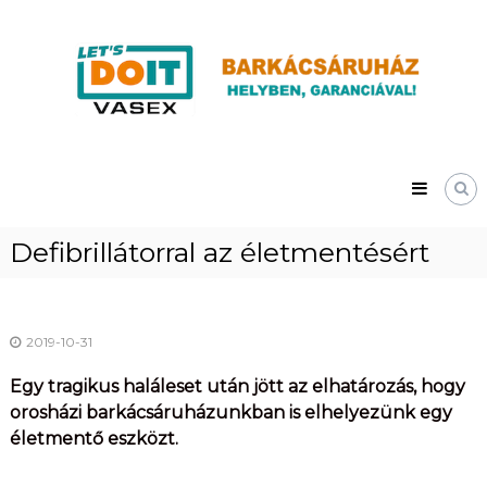
Skip
Vasex
to
–
content
LET’S
DOIT
Defibrillátorral az életmentésért
2019-10-31
Egy tragikus haláleset után jött az elhatározás, hogy
orosházi barkácsáruházunkban is elhelyezünk egy
életmentő eszközt.