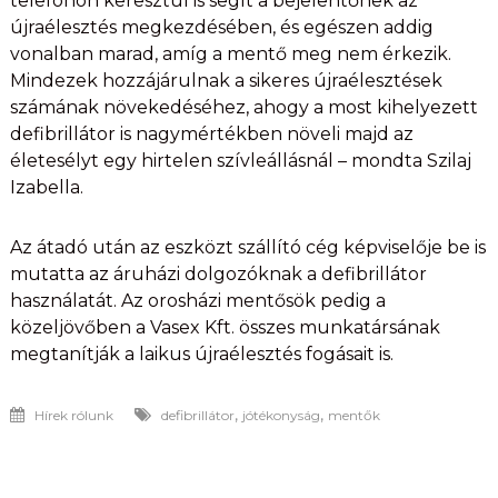
telefonon keresztül is segít a bejelentőnek az
újraélesztés megkezdésében, és egészen addig
vonalban marad, amíg a mentő meg nem érkezik.
Mindezek hozzájárulnak a sikeres újraélesztések
számának növekedéséhez, ahogy a most kihelyezett
defibrillátor is nagymértékben növeli majd az
életesélyt egy hirtelen szívleállásnál – mondta Szilaj
Izabella.
Az átadó után az eszközt szállító cég képviselője be is
mutatta az áruházi dolgozóknak a defibrillátor
használatát. Az orosházi mentősök pedig a
közeljövőben a Vasex Kft. összes munkatársának
megtanítják a laikus újraélesztés fogásait is.
,
,
Hírek rólunk
defibrillátor
jótékonyság
mentők