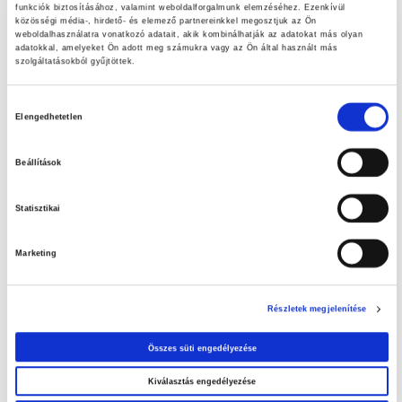
funkciók biztosításához, valamint weboldalforgalmunk elemzéséhez. Ezenkívül
közösségi média-, hirdető- és elemező partnereinkkel megosztjuk az Ön
Jöjjön be személyesen!
weboldalhasználatra vonatkozó adatait, akik kombinálhatják az adatokat más olyan
adatokkal, amelyeket Ön adott meg számukra vagy az Ön által használt más
szolgáltatásokból gyűjtöttek.
Hozzájárulás
Elengedhetetlen
kiválasztása
Beállítások
Statisztikai
Nézze meg aktuális akcióinkat!
Marketing
Nézd meg aktuális ajánlatainkat! Kattints
IDE
!
Részletek megjelenítése
Összes süti engedélyezése
Kiválasztás engedélyezése