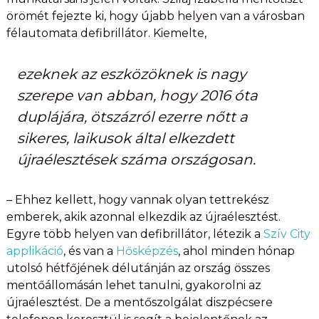
örömét fejezte ki, hogy újabb helyen van a városban
félautomata defibrillátor. Kiemelte,
ezeknek az eszközöknek is nagy
szerepe van abban, hogy 2016 óta
duplájára, ötszázról ezerre nőtt a
sikeres, laikusok által elkezdett
újraélesztések száma országosan.
– Ehhez kellett, hogy vannak olyan tettrekész
emberek, akik azonnal elkezdik az újraélesztést.
Egyre több helyen van defibrillátor, létezik a
Szív City
applikáció
, és van a
Hősképzés
, ahol minden hónap
utolsó hétfőjének délutánján az ország összes
mentőállomásán lehet tanulni, gyakorolni az
újraélesztést. De a mentőszolgálat diszpécsere