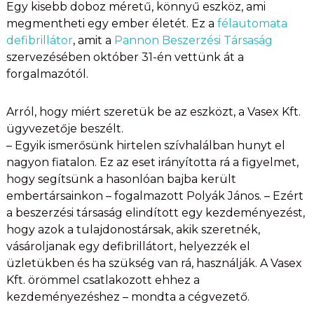
Egy kisebb doboz méretű, könnyű eszköz, ami
megmentheti egy ember életét. Ez a
félautomata
defibrillátor
, amit a
Pannon Beszerzési Társaság
szervezésében október 31-én vettünk át a
forgalmazótól.
Arról, hogy miért szeretük be az eszközt, a Vasex Kft.
ügyvezetője beszélt.
– Egyik ismerősünk hirtelen szívhalálban hunyt el
nagyon fiatalon. Ez az eset irányította rá a figyelmet,
hogy segítsünk a hasonlóan bajba került
embertársainkon – fogalmazott Polyák János. – Ezért
a beszerzési társaság elindított egy kezdeményezést,
hogy azok a tulajdonostársak, akik szeretnék,
vásároljanak egy defibrillátort, helyezzék el
üzletükben és ha szükség van rá, használják. A Vasex
Kft. örömmel csatlakozott ehhez a
kezdeményezéshez – mondta a cégvezető.