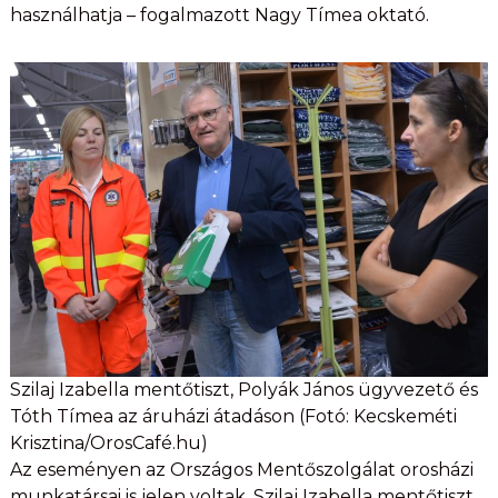
használhatja – fogalmazott Nagy Tímea oktató.
Szilaj Izabella mentőtiszt, Polyák János ügyvezető és
Tóth Tímea az áruházi átadáson (Fotó: Kecskeméti
Krisztina/OrosCafé.hu)
Az eseményen az Országos Mentőszolgálat orosházi
munkatársai is jelen voltak. Szilaj Izabella mentőtiszt