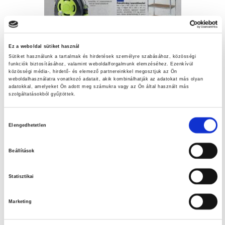
Ez a weboldal sütiket használ
Friss ajánlataink
Sütiket használunk a tartalmak és hirdetések személyre szabásához, közösségi
funkciók biztosításához, valamint weboldalforgalmunk elemzéséhez. Ezenkívül
közösségi média-, hirdető- és elemező partnereinkkel megosztjuk az Ön
weboldalhasználatra vonatkozó adatait, akik kombinálhatják az adatokat más olyan
Szuperinfós ajánlataink!
adatokkal, amelyeket Ön adott meg számukra vagy az Ön által használt más
szolgáltatásokból gyűjtöttek.
LET’S DOIT ajánlataink
Hozzájárulás
Elengedhetetlen
Nézd meg aktuális ajánlatainkat!
kiválasztása
A tiszta medence élménye – Az otthoni medence tisztításának
Beállítások
fontossága
Statisztikai
Húsvéti tojáskeresés
Marketing