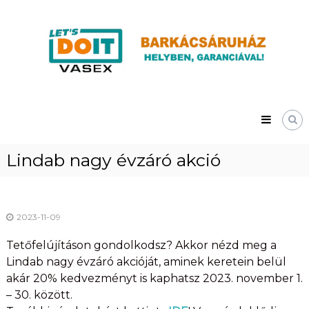
Skip
Vasex
to
–
content
LET’S
DOIT
Lindab nagy évzáró akció
2023-11-09
Tetőfelújításon gondolkodsz? Akkor nézd meg a
Lindab nagy évzáró akcióját, aminek keretein belül
akár 20% kedvezményt is kaphatsz 2023. november 1.
– 30. között.