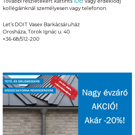
További részletekért kattints
IDE
! Vagy érdeklődj
kollégáinknál személyesen vagy telefonon.
Let’s DOIT Vasex Barkácsáruház
Orosháza, Török Ignác u. 40.
+36-68/512-200