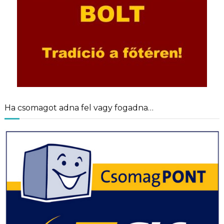
Ha csomagot adna fel vagy fogadna…