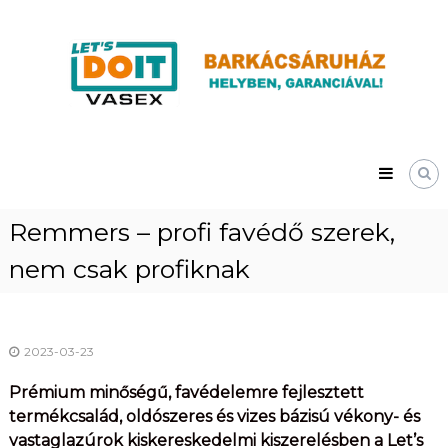
Skip
Vasex
to
–
content
LET’S
DOIT
Remmers – profi favédő szerek,
nem csak profiknak
2023-03-23
Prémium minőségű, favédelemre fejlesztett
termékcsalád, oldószeres és vizes bázisú vékony- és
vastaglazúrok kiskereskedelmi kiszerelésben a Let’s