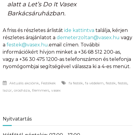
alatt a Let’s Do It Vasex
Barkácsáruházban.
A friss és részletes árlistát
ide kattintva
találja, kérjen
részletes árajánlatot a
demeterzoltan@vasex.hu
vagy
a
festek@vasex.hu
.email címen. További
információkért hívjon minket a +36 68 512 200-as,
vagy a +36 30 475 1200-as telefonszámon és telefonja
nyomógombjai segítségével válassza ki a 4-es menüt.
,
,
,
,
,
Aktuális akcióink
Festékek
fa festék
fa védelem
festék
festés
,
,
,
lazúr
orosháza
Remmers
vasex
Nyitvatartás