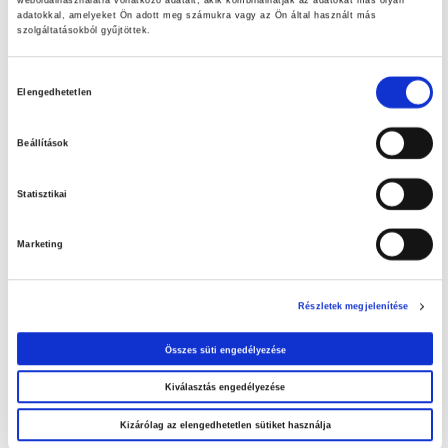
adatokkal, amelyeket Ön adott meg számukra vagy az Ön által használt más
szolgáltatásokból gyűjtöttek.
Hozzájárulás
Elengedhetetlen
kiválasztása
Beállítások
Statisztikai
Friss ajánlataink
Marketing
Szuperinfós ajánlataink!
Részletek megjelenítése
LET’S DOIT ajánlataink
Összes süti engedélyezése
Kiválasztás engedélyezése
Nézd meg aktuális ajánlatainkat!
Kizárólag az elengedhetetlen sütiket használja
A tiszta medence élménye – Az otthoni medence tisztításának