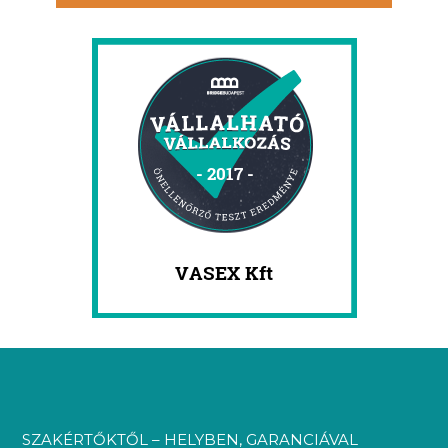
SZAKÉRTŐKTŐL – HELYBEN, GARANCIÁVAL