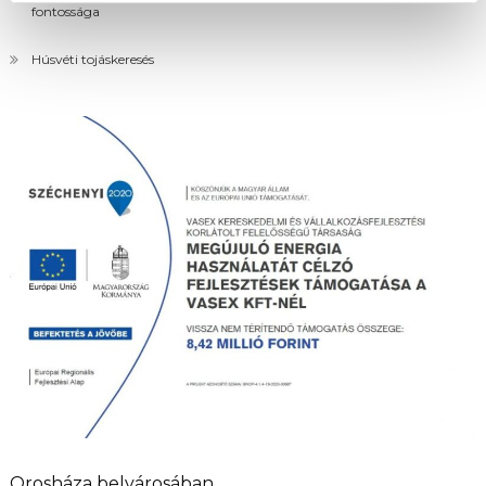
fontossága
Húsvéti tojáskeresés
Orosháza belvárosában…