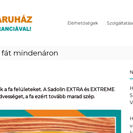
Elérhetőségek
Szolgáltatás
a fát mindenáron
N
H
ik a fa felületeket. A Sadolin EXTRA és EXTREME
S
vességet, a fa ezért tovább marad szép.
V
H
v
k