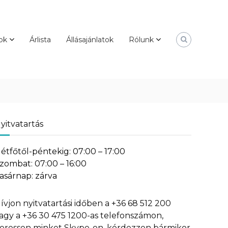
ok
Árlista
Állásajánlatok
Rólunk
yitvatartás
étfőtől-péntekig: 07:00 – 17:00
zombat: 07:00 – 16:00
asárnap: zárva
ívjon nyitvatartási időben a +36 68 512 200
agy a +36 30 475 1200-as telefonszámon,
eressen minket Skype-on, kérdezzen bármikor