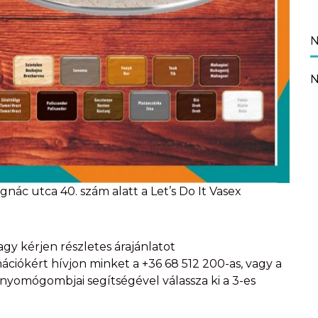
N
N
ác utca 40. szám alatt a Let’s Do It Vasex
vagy kérjen részletes árajánlatot
ációkért hívjon minket a +36 68 512 200-as, vagy a
 nyomógombjai segítségével válassza ki a 3-es