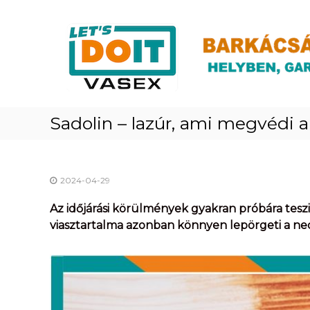
Skip
Vasex
to
–
content
LET’S
DOIT
Sadolin – lazúr, ami megvédi 
2024-04-29
Az időjárási körülmények gyakran próbára tesz
viasztartalma azonban könnyen lepörgeti a ned