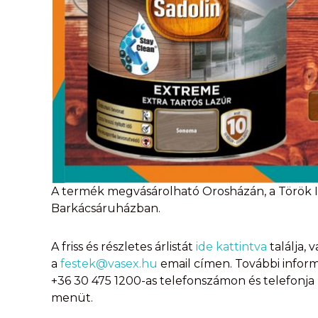
A termék megvásárolható Orosházán, a Török Ign
Barkácsáruházban.
A friss és részletes árlistát
ide kattintva
találja, 
a
festek@vasex.hu
email címen. További inform
+36 30 475 1200-as telefonszámon és telefonja
menüt.