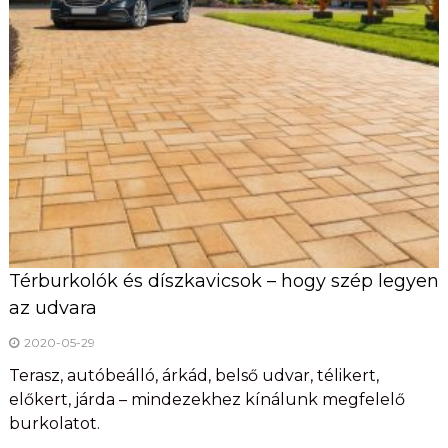
Térburkolók és díszkavicsok – hogy szép legyen
az udvara
2020-05-29
Terasz, autóbeálló, árkád, belső udvar, télikert,
előkert, járda – mindezekhez kínálunk megfelelő
burkolatot.