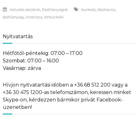
,
,
,
Aktuális akcióink
Építőanyagok
burkoló
díszkavics
,
,
építőanyag
orosháza
térburkoló
Nyitvatartás
Hétfőtől-péntekig: 07:00 – 17:00
Szombat: 07:00 – 16:00
Vasárnap: zárva
Hívjon nyitvatartási időben a +36 68 512 200 vagy a
+36 30 475 1200-as telefonszámon, keressen minket
Skype-on, kérdezzen bármikor privát Facebook-
üzenetben!