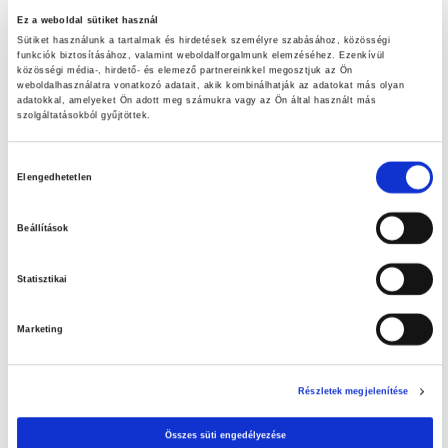
Ez a weboldal sütiket használ
Szuperinfós ajánlataink!
Sütiket használunk a tartalmak és hirdetések személyre szabásához, közösségi
funkciók biztosításához, valamint weboldalforgalmunk elemzéséhez. Ezenkívül
LET’S DOIT ajánlataink
közösségi média-, hirdető- és elemező partnereinkkel megosztjuk az Ön
weboldalhasználatra vonatkozó adatait, akik kombinálhatják az adatokat más olyan
adatokkal, amelyeket Ön adott meg számukra vagy az Ön által használt más
Nézd meg aktuális ajánlatainkat!
szolgáltatásokból gyűjtöttek.
A tiszta medence élménye – Az otthoni medence tisztításának
Hozzájárulás
Elengedhetetlen
fontossága
kiválasztása
Húsvéti tojáskeresés
Beállítások
Statisztikai
Marketing
Részletek megjelenítése
Összes süti engedélyezése