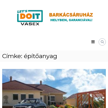
Skip
Vasex
to
–
content
LET’S
DOIT
Címke:
építőanyag