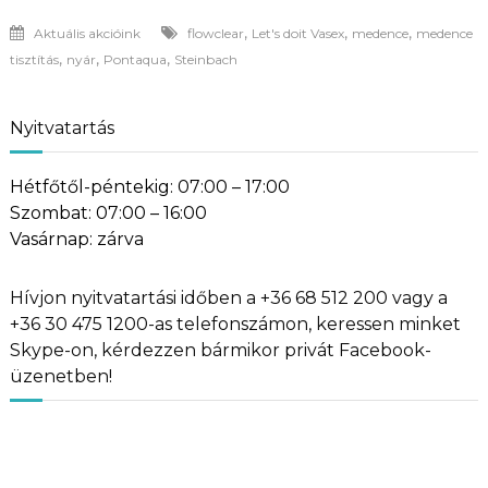
,
,
,
Aktuális akcióink
flowclear
Let's doit Vasex
medence
medence
,
,
,
tisztítás
nyár
Pontaqua
Steinbach
Nyitvatartás
Hétfőtől-péntekig: 07:00 – 17:00
Szombat: 07:00 – 16:00
Vasárnap: zárva
Hívjon nyitvatartási időben a +36 68 512 200 vagy a
+36 30 475 1200-as telefonszámon, keressen minket
Skype-on, kérdezzen bármikor privát Facebook-
üzenetben!