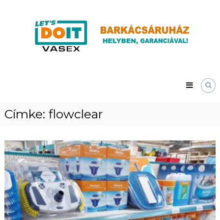
Skip
Vasex
to
–
content
LET’S
DOIT
Címke:
flowclear