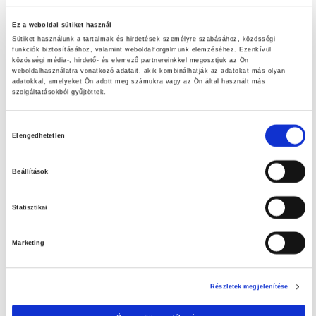
Friss ajánlataink
Ez a weboldal sütiket használ
Szuperinfós ajánlataink!
Sütiket használunk a tartalmak és hirdetések személyre szabásához, közösségi
funkciók biztosításához, valamint weboldalforgalmunk elemzéséhez. Ezenkívül
közösségi média-, hirdető- és elemező partnereinkkel megosztjuk az Ön
Nézd meg aktuális ajánlatainkat!
weboldalhasználatra vonatkozó adatait, akik kombinálhatják az adatokat más olyan
adatokkal, amelyeket Ön adott meg számukra vagy az Ön által használt más
szolgáltatásokból gyűjtöttek.
LET’S DOIT ajánlataink
Hozzájárulás
A tiszta medence élménye – Az otthoni medence tisztításának
Elengedhetetlen
kiválasztása
fontossága
Beállítások
Húsvéti tojáskeresés
Statisztikai
Marketing
Részletek megjelenítése