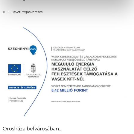
Húsvéti tojáskeresés
Orosháza belvárosában…