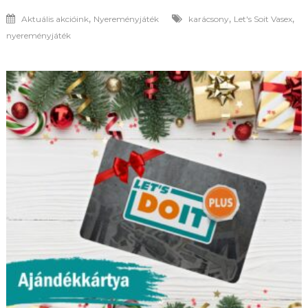
,
,
,
Aktuális akcióink
Nyereményjáték
karácsony
Let's Soit Vasex
nyereményjáték