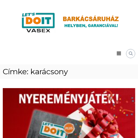
Skip
Vasex
to
–
content
LET’S
DOIT
Címke:
karácsony