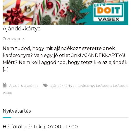
Ajándékkártya
2024-11-29
Nem tudod, hogy mit ajándékozz szeretteidnek
karácsonyra? Van egy jó ötletünk! AJÁNDÉKKÁRTYA!
Miért? Nem kell aggódnod, hogy tetszik-e az ajándék
[…]
,
,
,
Aktuális akcióink
ajándékkártya
karácsony
Let's doit
Let's doit
Vasex
Nyitvatartás
Hétfőtől-péntekig: 07:00 – 17:00