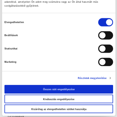
adatokkal, amelyeket Ön adott meg számukra vagy az Ön által használt más
szolgáltatásokból gyűjtöttek.
Hozzájárulás
Elengedhetetlen
kiválasztása
Beállítások
Statisztikai
Friss ajánlataink
Marketing
Szuperinfós ajánlataink!
Részletek megjelenítése
LET’S DOIT ajánlataink
Összes süti engedélyezése
Nézd meg aktuális ajánlatainkat!
Kiválasztás engedélyezése
A tiszta medence élménye – Az otthoni medence tisztításának
Kizárólag az elengedhetetlen sütiket használja
fontossága