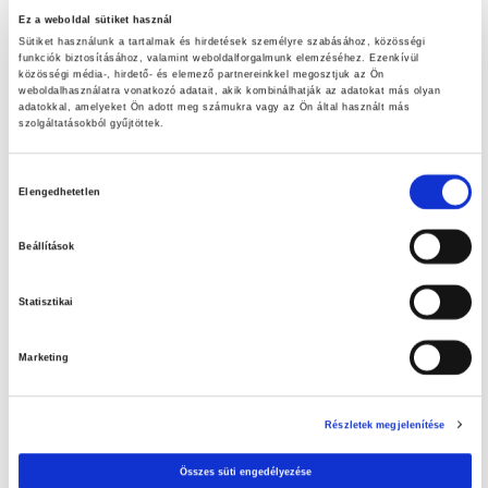
Ez a weboldal sütiket használ
LET’S DOIT ajánlataink
Sütiket használunk a tartalmak és hirdetések személyre szabásához, közösségi
funkciók biztosításához, valamint weboldalforgalmunk elemzéséhez. Ezenkívül
Szuperinfós ajánlataink!
közösségi média-, hirdető- és elemező partnereinkkel megosztjuk az Ön
weboldalhasználatra vonatkozó adatait, akik kombinálhatják az adatokat más olyan
adatokkal, amelyeket Ön adott meg számukra vagy az Ön által használt más
Nézd meg aktuális ajánlatainkat!
szolgáltatásokból gyűjtöttek.
A tiszta medence élménye – Az otthoni medence tisztításának
Hozzájárulás
Elengedhetetlen
fontossága
kiválasztása
Húsvéti tojáskeresés
Beállítások
Statisztikai
Marketing
Részletek megjelenítése
Összes süti engedélyezése