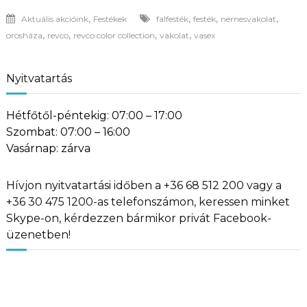
,
,
,
,
Aktuális akcióink
Festékek
falfesték
festék
nemesvakolat
,
,
,
,
orosháza
revco
revco color collection
vakolat
vasex
Nyitvatartás
Hétfőtől-péntekig: 07:00 – 17:00
Szombat: 07:00 – 16:00
Vasárnap: zárva
Hívjon nyitvatartási időben a +36 68 512 200 vagy a
+36 30 475 1200-as telefonszámon, keressen minket
Skype-on, kérdezzen bármikor privát Facebook-
üzenetben!