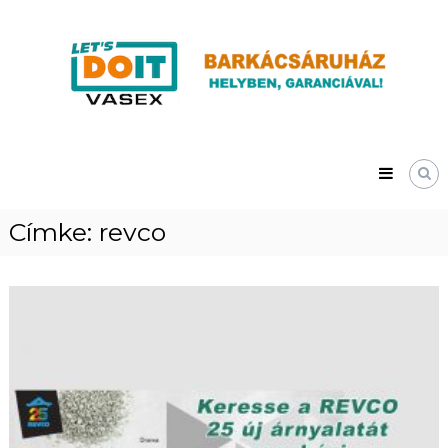
Skip
Vasex
to
–
content
LET’S
DOIT
Címke:
revco