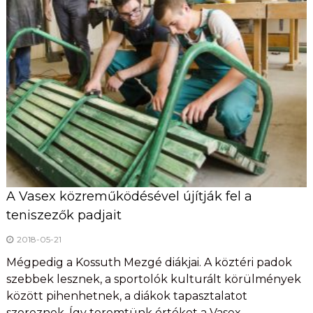
A Vasex közreműködésével újítják fel a
teniszezők padjait
2018-05-21
Mégpedig a Kossuth Mezgé diákjai. A köztéri padok
szebbek lesznek, a sportolók kulturált körülmények
között pihenhetnek, a diákok tapasztalatot
szereznek. Így teremtünk értéket a Vasex