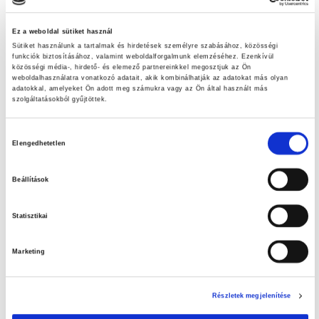
Friss ajánlataink
Ez a weboldal sütiket használ
Sütiket használunk a tartalmak és hirdetések személyre szabásához, közösségi
Szuperinfós ajánlataink!
funkciók biztosításához, valamint weboldalforgalmunk elemzéséhez. Ezenkívül
közösségi média-, hirdető- és elemező partnereinkkel megosztjuk az Ön
weboldalhasználatra vonatkozó adatait, akik kombinálhatják az adatokat más olyan
LET’S DOIT ajánlataink
adatokkal, amelyeket Ön adott meg számukra vagy az Ön által használt más
szolgáltatásokból gyűjtöttek.
Nézd meg aktuális ajánlatainkat!
Hozzájárulás
Elengedhetetlen
A tiszta medence élménye – Az otthoni medence tisztításának
kiválasztása
fontossága
Beállítások
Húsvéti tojáskeresés
Statisztikai
Marketing
Részletek megjelenítése