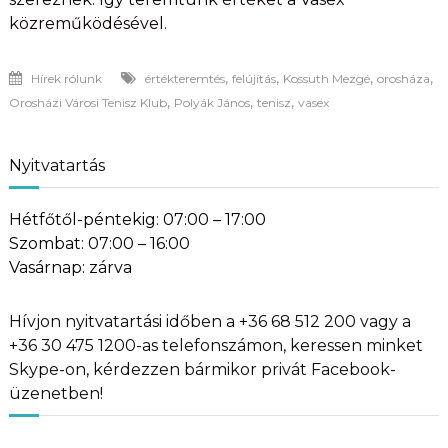
közreműködésével.
,
,
,
,
Hírek rólunk
értékteremtés
felújítás
Kossuth Mezgé
orosháza
,
,
,
Orosházi Városi Tenisz Klub
Polyák János
tenisz
vasex
Nyitvatartás
Hétfőtől-péntekig: 07:00 – 17:00
Szombat: 07:00 – 16:00
Vasárnap: zárva
Hívjon nyitvatartási időben a +36 68 512 200 vagy a
+36 30 475 1200-as telefonszámon, keressen minket
Skype-on, kérdezzen bármikor privát Facebook-
üzenetben!