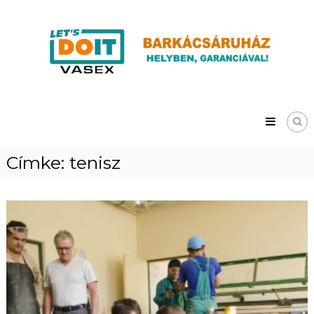
Skip
Vasex
to
–
content
LET’S
DOIT
Címke:
tenisz