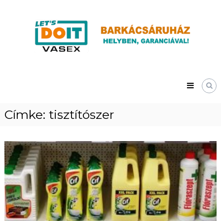
Skip
Vasex
to
–
content
LET’S
DOIT
Címke:
tisztítószer