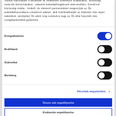
Sütiket használunk a tartalmak és hirdetések személyre szabásához, közösségi
funkciók biztosításához, valamint weboldalforgalmunk elemzéséhez. Ezenkívül
közösségi média-, hirdető- és elemező partnereinkkel megosztjuk az Ön
Nézd meg aktuális ajánlatainkat!
weboldalhasználatra vonatkozó adatait, akik kombinálhatják az adatokat más olyan
adatokkal, amelyeket Ön adott meg számukra vagy az Ön által használt más
szolgáltatásokból gyűjtöttek.
A tiszta medence élménye – Az otthoni medence tisztításának
fontossága
Hozzájárulás
Elengedhetetlen
Húsvéti tojáskeresés
kiválasztása
Beállítások
Statisztikai
Marketing
Részletek megjelenítése
Összes süti engedélyezése
Kiválasztás engedélyezése