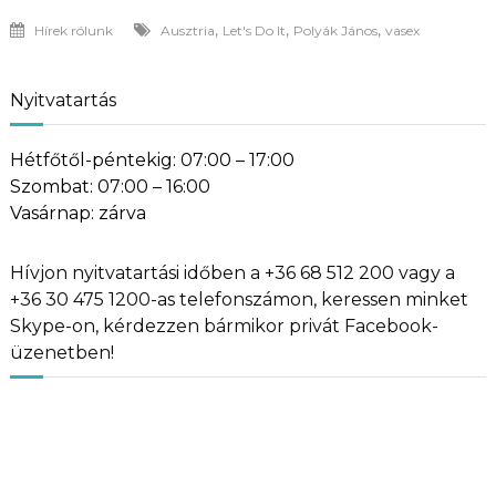
,
,
,
Hírek rólunk
Ausztria
Let's Do It
Polyák János
vasex
Nyitvatartás
Hétfőtől-péntekig: 07:00 – 17:00
Szombat: 07:00 – 16:00
Vasárnap: zárva
Hívjon nyitvatartási időben a +36 68 512 200 vagy a
+36 30 475 1200-as telefonszámon, keressen minket
Skype-on, kérdezzen bármikor privát Facebook-
üzenetben!