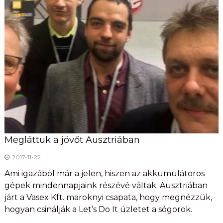
Megláttuk a jövőt Ausztriában
2017-11-22
Ami igazából már a jelen, hiszen az akkumulátoros
gépek mindennapjaink részévé váltak. Ausztriában
járt a Vasex Kft. maroknyi csapata, hogy megnézzük,
hogyan csinálják a Let’s Do It üzletet a sógorok.