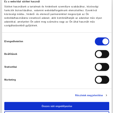
Ez a weboldal sütiket használ
Sütiket használunk a tartalmak és hirdetések személyre szabásához, közösségi
LET’S DOIT ajánlataink
funkciók biztosításához, valamint weboldalforgalmunk elemzéséhez. Ezenkívül
közösségi média-, hirdető- és elemező partnereinkkel megosztjuk az Ön
weboldalhasználatra vonatkozó adatait, akik kombinálhatják az adatokat más olyan
Nézd meg aktuális ajánlatainkat!
adatokkal, amelyeket Ön adott meg számukra vagy az Ön által használt más
szolgáltatásokból gyűjtöttek.
A tiszta medence élménye – Az otthoni medence tisztításának
Hozzájárulás
fontossága
Elengedhetetlen
kiválasztása
Húsvéti tojáskeresés
Beállítások
Statisztikai
Marketing
Részletek megjelenítése
Összes süti engedélyezése