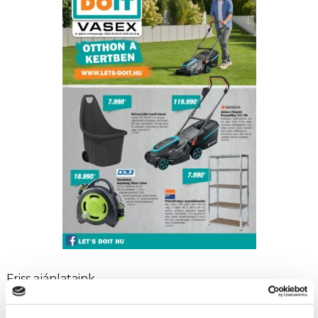
Friss ajánlataink
Szuperinfós ajánlataink!