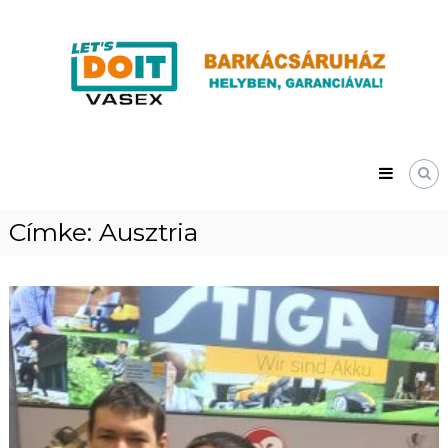
Skip
Vasex
to
–
content
LET’S
DOIT
Címke:
Ausztria