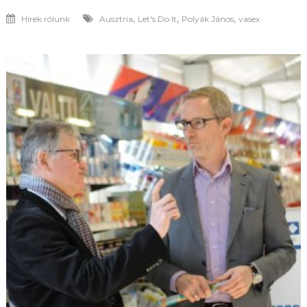
,
,
,
Hírek rólunk
Ausztria
Let's Do It
Polyák János
vasex