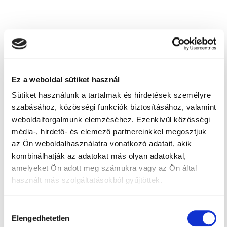
Jöjjön be személyesen!
Ez a weboldal sütiket használ
Sütiket használunk a tartalmak és hirdetések személyre
szabásához, közösségi funkciók biztosításához, valamint
weboldalforgalmunk elemzéséhez. Ezenkívül közösségi
média-, hirdető- és elemező partnereinkkel megosztjuk
az Ön weboldalhasználatra vonatkozó adatait, akik
kombinálhatják az adatokat más olyan adatokkal,
amelyeket Ön adott meg számukra vagy az Ön által
használt más szolgáltatásokból gyűjtöttek.
Nézze meg aktuális akcióinkat!
Hozzájárulás
Nézd meg aktuális ajánlatainkat! Kattints
IDE
!
Elengedhetetlen
kiválasztása