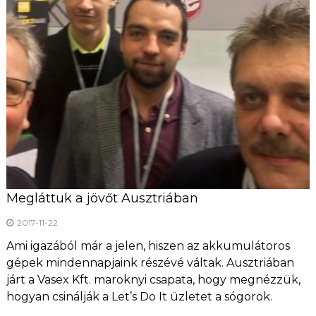
Megláttuk a jövőt Ausztriában
2017-11-22
Ami igazából már a jelen, hiszen az akkumulátoros
gépek mindennapjaink részévé váltak. Ausztriában
járt a Vasex Kft. maroknyi csapata, hogy megnézzük,
hogyan csinálják a Let’s Do It üzletet a sógorok.