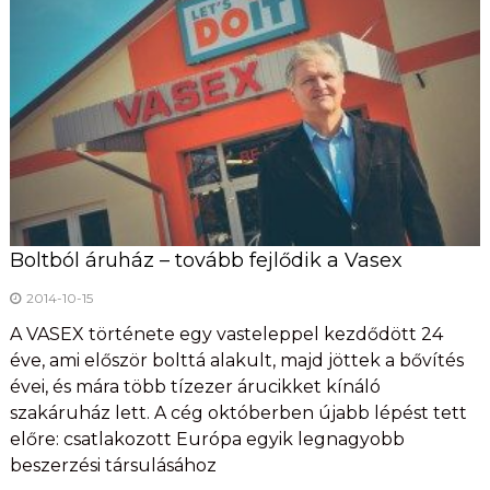
Boltból áruház – tovább fejlődik a Vasex
2014-10-15
A VASEX története egy vasteleppel kezdődött 24
éve, ami először bolttá alakult, majd jöttek a bővítés
évei, és mára több tízezer árucikket kínáló
szakáruház lett. A cég októberben újabb lépést tett
előre: csatlakozott Európa egyik legnagyobb
beszerzési társulásához