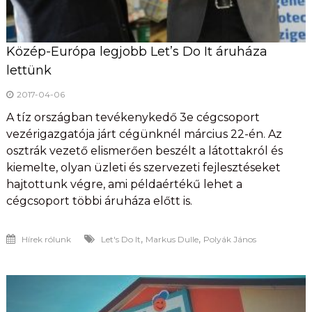
Közép-Európa legjobb Let’s Do It áruháza
lettünk
2017-04-06
A tíz országban tevékenykedő 3e cégcsoport
vezérigazgatója járt cégünknél március 22-én. Az
osztrák vezető elismerően beszélt a látottakról és
kiemelte, olyan üzleti és szervezeti fejlesztéseket
hajtottunk végre, ami példaértékű lehet a
cégcsoport többi áruháza előtt is.
,
,
Hírek rólunk
Let's Do It
Markus Dulle
Polyák János