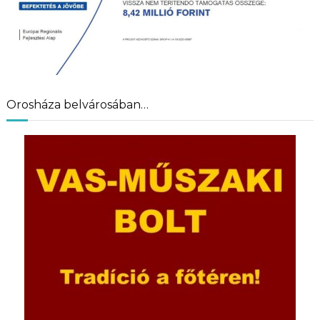
Orosháza belvárosában…