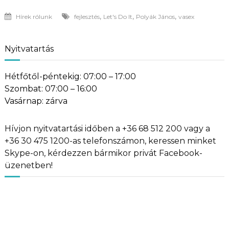
,
,
,
Hírek rólunk
fejlesztés
Let's Do It
Polyák János
vasex
Nyitvatartás
Hétfőtől-péntekig: 07:00 – 17:00
Szombat: 07:00 – 16:00
Vasárnap: zárva
Hívjon nyitvatartási időben a +36 68 512 200 vagy a
+36 30 475 1200-as telefonszámon, keressen minket
Skype-on, kérdezzen bármikor privát Facebook-
üzenetben!