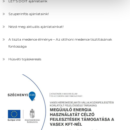
LET’S DOIT ajánlataink
Szuperinfós ajánlataink!
Nézd meg aktuális ajánlatainkat!
A tiszta medence élménye – Az otthoni medence tisztításának
fontossága
Húsvéti tojáskeresés