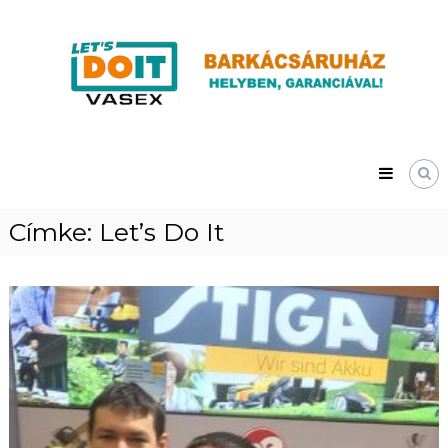
Skip
Vasex
to
–
content
LET’S
DOIT
Címke:
Let’s Do It